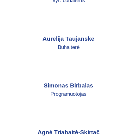
Vyr. buhalteris
Aurelija Taujanskė
Buhalterė
Simonas Birbalas
Programuotojas
Agnė Triabaitė-Skirtač