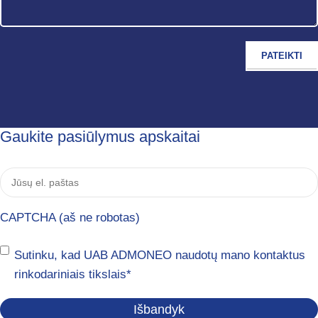
Gaukite pasiūlymus apskaitai
Jūsų
el.
paštas
*
CAPTCHA (aš ne robotas)
Sutikimas
*
Sutinku, kad UAB ADMONEO naudotų mano kontaktus
rinkodariniais tikslais
*