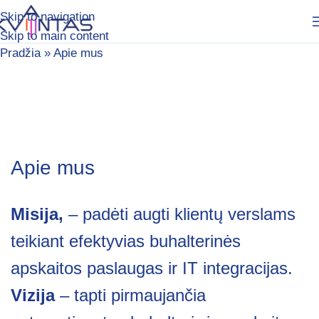
Skip to navigation
Skip to main content
Pradžia
»
Apie mus
Apie mus
Misija,
– padėti augti klientų verslams
teikiant efektyvias buhalterinės
apskaitos paslaugas ir IT integracijas.
Vizija
– tapti pirmaujančia