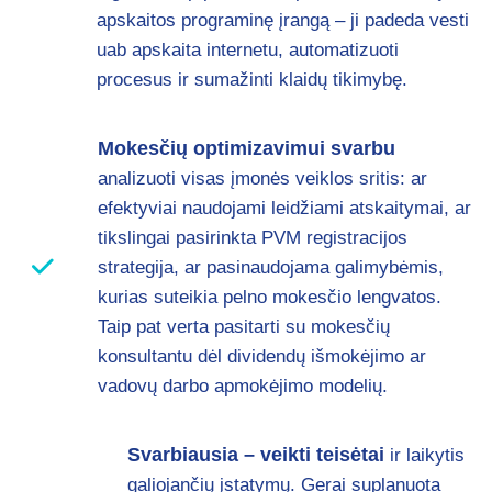
apskaitos programinę įrangą – ji padeda vesti
uab apskaita internetu, automatizuoti
procesus ir sumažinti klaidų tikimybę.
Mokesčių optimizavimui svarbu
analizuoti visas įmonės veiklos sritis: ar
efektyviai naudojami leidžiami atskaitymai, ar
tikslingai pasirinkta PVM registracijos
strategija, ar pasinaudojama galimybėmis,
kurias suteikia pelno mokesčio lengvatos.
Taip pat verta pasitarti su mokesčių
konsultantu dėl dividendų išmokėjimo ar
vadovų darbo apmokėjimo modelių.
Svarbiausia – veikti teisėtai
ir laikytis
galiojančių įstatymų. Gerai suplanuota