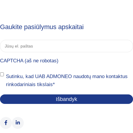
Gaukite pasiūlymus apskaitai
Jūsų
el.
paštas
*
CAPTCHA (aš ne robotas)
Sutikimas
*
Sutinku, kad UAB ADMONEO naudotų mano kontaktus
rinkodariniais tikslais
*