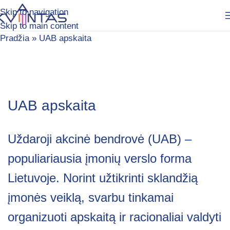
Skip to navigation
Skip to main content
Pradžia
»
UAB apskaita
UAB apskaita
Uždaroji akcinė bendrovė (UAB) –
populiariausia įmonių verslo forma
Lietuvoje. Norint užtikrinti sklandžią
įmonės veiklą, svarbu tinkamai
organizuoti apskaitą ir racionaliai valdyti