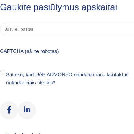
Gaukite pasiūlymus apskaitai
Jūsų
el.
paštas
*
CAPTCHA (aš ne robotas)
Sutikimas
*
Sutinku, kad UAB ADMONEO naudotų mano kontaktus
rinkodariniais tikslais
*