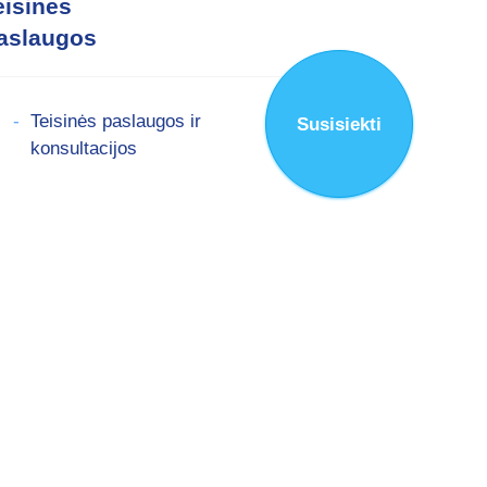
eisinės
aslaugos
Teisinės paslaugos ir
Susisiekti
konsultacijos