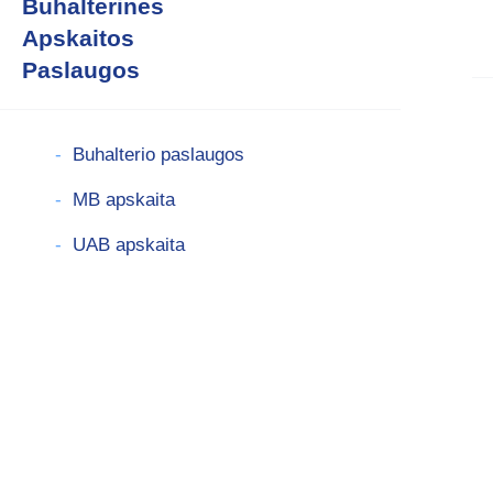
Buhalterinės
Apskaitos
Paslaugos
Buhalterio paslaugos
MB apskaita
UAB apskaita
Biudžetinių įstaigų apskaita
Elektroninės prekybos apskaita
Paslaugų apskaita
Finansų vadovo paslaugos