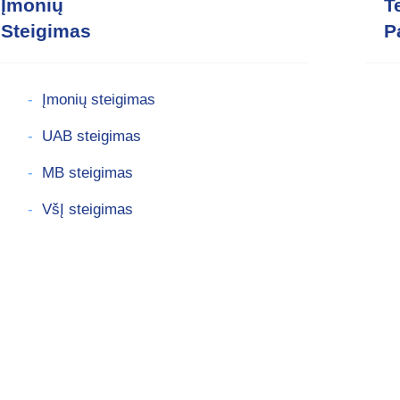
Įmonių
T
Steigimas
P
Įmonių steigimas
UAB steigimas
MB steigimas
VšĮ steigimas
Asociacijų steigimas
Registracijos adreso keitimas
Įmonės pavadinimo keitimas
ESI išrašas
JANGIS pildymas